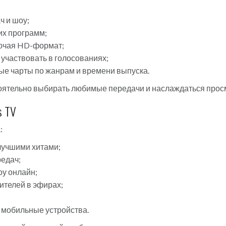
 и шоу;
их программ;
лючая HD-формат;
участвовать в голосованиях;
ые чарты по жанрам и времени выпуска.
оятельно выбирать любимые передачи и наслаждаться прос
s TV
:
лучшими хитами;
редач;
оу онлайн;
ителей в эфирах;
и мобильные устройства.