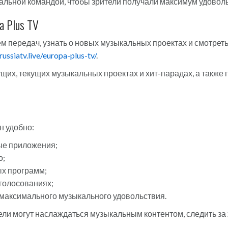
льной командой, чтобы зрители получали максимум удоволь
a Plus TV
 передач, узнать о новых музыкальных проектах и смотреть
/russiatv.live/europa-plus-tv/
.
их, текущих музыкальных проектах и хит-парадах, а также 
н удобно:
ые приложения;
о;
ых программ;
 голосованиях;
 максимального музыкального удовольствия.
ели могут наслаждаться музыкальным контентом, следить за 