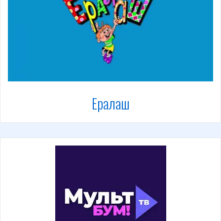
Ералаш