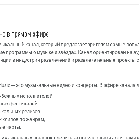
но в прямом эфире
узыкальный канал, который предлагает зрителям самые поп
ие программы о музыке и звёздах. Канал ориентирован на а
нции в индустрии развлечений и развлекательные проекты с
sic — это музыкальные видео и концерты. В эфире канала 
убежных исполнителей;
ных фестивалей;
кальных релизов;
 клипов по жанрам;
ые чарты.
се музыкальных новинок, следить за популярными артистами