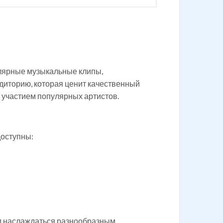
улярные музыкальные клипы,
удиторию, которая ценит качественный
 участием популярных артистов.
доступны:
 и наслаждаться разнообразным