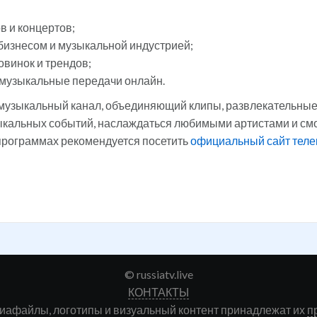
в и концертов;
бизнесом и музыкальной индустрией;
овинок и трендов;
ь музыкальные передачи онлайн.
музыкальный канал, объединяющий клипы, развлекательные 
зыкальных событий, наслаждаться любимыми артистами и смо
программах рекомендуется посетить
официальный сайт теле
© russiatv.live
КОНТАКТЫ
диафайлы, логотипы и визуальный контент принадлежат их
п