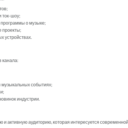
тов;
 ток-шоу;
 программы о музыке;
 проекты;
х устройствах.
 канала:
 музыкальных событиях;
и;
овинок индустрии.
ю и активную аудиторию, которая интересуется современно